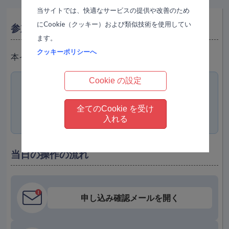
当サイトでは、快適なサービスの提供や改善のため
にCookie（クッキー）および類似技術を使用してい
参加方法
ます。
クッキーポリシーへ
本イベントは『Zoom』を利用して映像を配信します。
Cookie の設定
参加URLは《受講申し込み確認メール》に記
載
されています。当日、URLをタップするだ
全てのCookie を受け
けで入室できます。
入れる
当日の操作の流れ
申し込み確認メールを開く