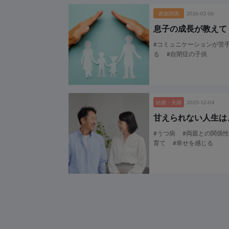
家族関係
2026-02-06
息子の成長が教えて
#コミュニケーションが苦
る
#自閉症の子供
結婚・夫婦
2025-12-04
甘えられない人生は
#うつ病
#両親との関係
育て
#幸せを感じる