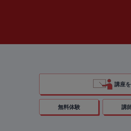
講座を
無料体験
講