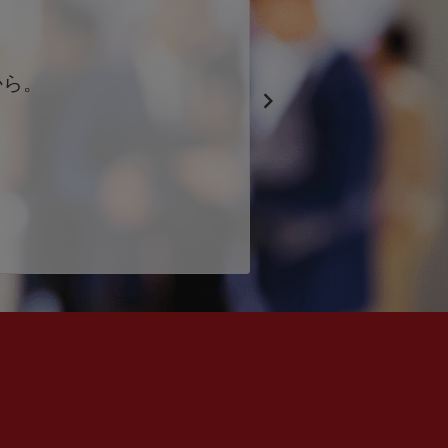
から。
Next