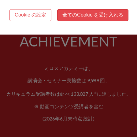
Cookie の設定
全てのCookie を受け入れる
ACHIEVEMENT
ミロスアカデミーは、
講演会・セミナー実施数は 9,989 回、
※
カリキュラム受講者数は延べ 133,027 人
に達しました。
※ 動画コンテンツ受講者を含む
(2026年6月末時点 統計)