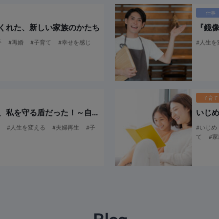
仕事
くれた、新しい家族のかたち
『鏡
手
#再婚
#子育て
#幸せを感じ
#人生を
子育て
、私を守る盾だった！
～自己否定の人生の終焉～
いじ
性
#人生を変える
#夫婦再生
#子
#いじめ
て
#家