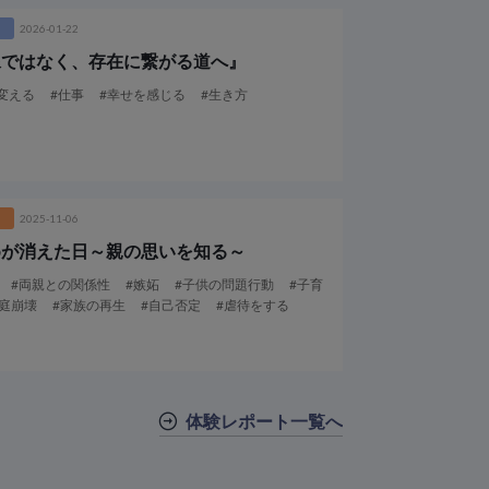
2026-01-22
像ではなく、存在に繋がる道へ』
変える
#仕事
#幸せを感じる
#生き方
2025-11-06
めが消えた日
～親の思いを知る～
#両親との関係性
#嫉妬
#子供の問題行動
#子育
庭崩壊
#家族の再生
#自己否定
#虐待をする
体験レポート一覧へ