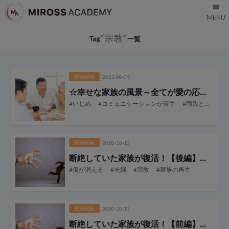
“宗教”
Tag
一覧
家族関係
2022-08-09
☆幸せな家族の風景
～全てが愛の応援歌！～
#いじめ
#コミュニケーションが苦手
#両親との関係性
家族関係
2020-10-13
断絶していた家族が復活！【後編】
～なぜ
#傷が消える
#夫婦
#宗教
#家族の再生
家族関係
2020-10-13
断絶していた家族が復活！【前編】
～なぜ