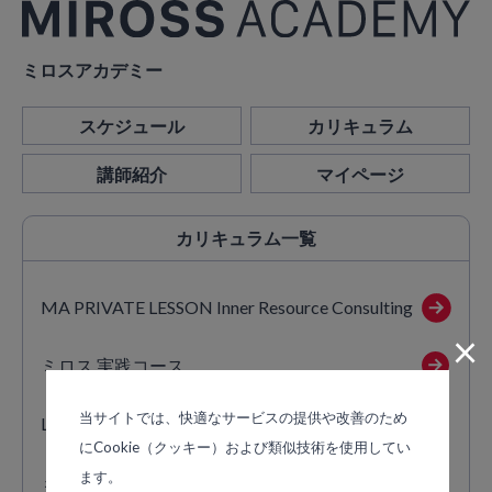
ミロスアカデミー
スケジュール
カリキュラム
講師紹介
マイページ
カリキュラム
一覧
MA PRIVATE LESSON Inner Resource Consulting
×
ミロス 実践コース
当サイトでは、快適なサービスの提供や改善のため
Lifeコース
にCookie（クッキー）および類似技術を使用してい
ます。
ミロス 体感講座