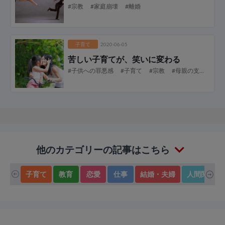
#宗教
#家庭崩壊
#離婚
子育て
2020-06-05
苦しい子育てが、笑いに変わる
#子供への罪悪感
#子育て
#宗教
#母親の支配
#自
他のカテゴリーの記事はこちら
子育て
教育
恋愛
仕事
結婚・夫婦
人間関係